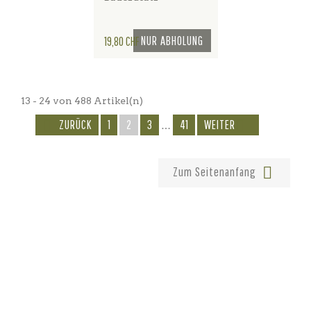
Preis
NUR ABHOLUNG
19,80 CHF
13 - 24 von 488 Artikel(n)


ZURÜCK
1
2
3
41
WEITER
…

Zum Seitenanfang