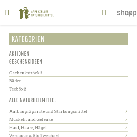


shopp
(0)
KATEGORIEN
AKTIONEN
GESCHENKIDEEN
Gschenkströckli
Bäder
Teeböxli
ALLE NATURHEILMITTEL
Aufbaupräparate und Stärkungsmittel
Muskeln und Gelenke
Haut, Haare, Nägel
Verdauung, Stoffwechsel