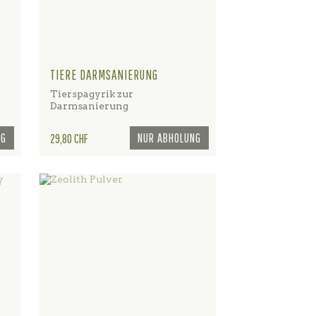
TIERE DARMSANIERUNG
Tierspagyrik zur
Darmsanierung
NG
Preis
NUR ABHOLUNG
29,80 CHF