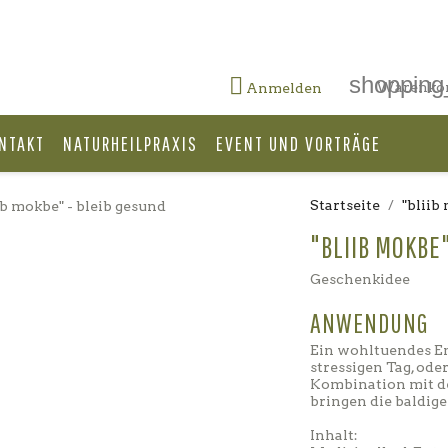
shopping

Warenko
Anmelden
NTAKT
NATURHEILPRAXIS
EVENT UND VORTRÄGE
Startseite
"bliib
"BLIIB MOKBE
Geschenkidee
ANWENDUNG
Ein wohltuendes E
stressigen Tag, ode
Kombination mit 
bringen die baldig
Inhalt: