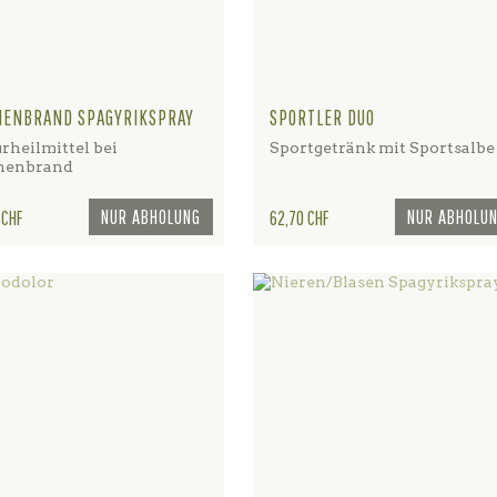
NENBRAND SPAGYRIKSPRAY
SPORTLER DUO
rheilmittel bei
Sportgetränk mit Sportsalbe
nenbrand
NUR ABHOLUNG
Preis
NUR ABHOLU
 CHF
62,70 CHF