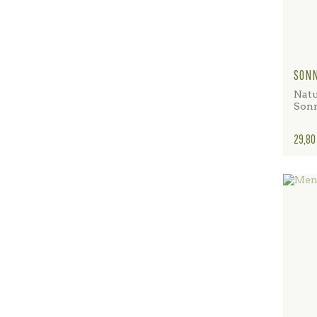
SON
Natu
Son
Preis
29,80