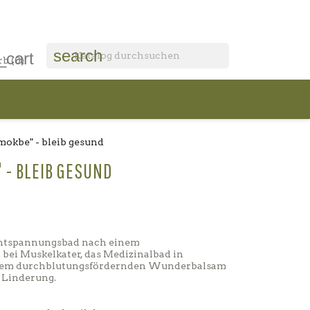
search
_cart
rb
(0)
 mokbe" - bleib gesund
" - BLEIB GESUND
ntspannungsbad nach einem
r bei Muskelkater, das Medizinalbad in
dem durchblutungsfördernden Wunderbalsam
e Linderung.