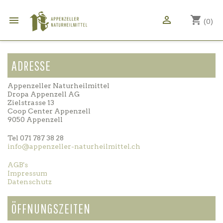

shopping_cart

(0)
ADRESSE
Appenzeller Naturheilmittel
Dropa Appenzell AG
Zielstrasse 13
Coop Center Appenzell
9050 Appenzell
Tel 071 787 38 28
info@appenzeller-naturheilmittel.ch
AGB's
Impressum
Datenschutz
ÖFFNUNGSZEITEN