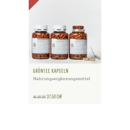
GRÜNTEE KAPSELN
Nahrungsergänzungsmittel
Verkaufspreis
Preis
37,50 CHF
46,90 CHF