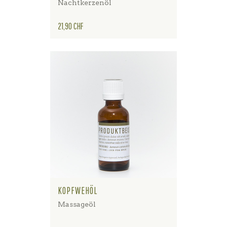
Nachtkerzenöl
Preis
21,90 CHF
KOPFWEHÖL
Massageöl