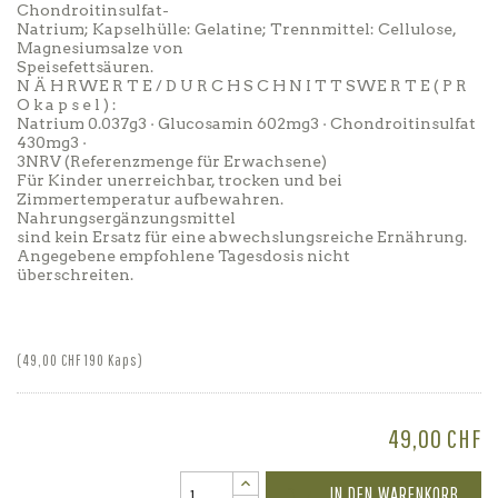
Chondroitinsulfat-
Natrium; Kapselhülle: Gelatine; Trennmittel: Cellulose,
Magnesiumsalze von
Speisefettsäuren.
N Ä H RWE R T E / D U R C H S C H N I T T SWE R T E ( P R
O k a p s e l ) :
Natrium 0.037g3 · Glucosamin 602mg3 · Chondroitinsulfat
430mg3 ·
3NRV (Referenzmenge für Erwachsene)
Für Kinder unerreichbar, trocken und bei
Zimmertemperatur aufbewahren.
Nahrungsergänzungsmittel
sind kein Ersatz für eine abwechslungsreiche Ernährung.
Angegebene empfohlene Tagesdosis nicht
überschreiten.
(49,00 CHF 190 Kaps)
49,00 CHF
IN DEN WARENKORB