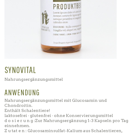
SYNOVITAL
Nahrungsergänzungsmittel
ANWENDUNG
Nahrungsergänzungsmittel mit Glucosamin und
Chondroitin.
Enthält Schalentiere!
laktosefrei · glutenfrei · ohne Konservierungsmittel
d o s i e r u n g :Zur Nahrungsergänzung 1-3 Kapseln pro Tag
einnehmen.
Z u tat e n : Glucosaminsulfat-Kalium aus Schalentieren,