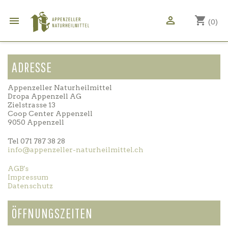

shopping_cart

(0)
ADRESSE
Appenzeller Naturheilmittel
Dropa Appenzell AG
Zielstrasse 13
Coop Center Appenzell
9050 Appenzell
Tel 071 787 38 28
info@appenzeller-naturheilmittel.ch
AGB's
Impressum
Datenschutz
ÖFFNUNGSZEITEN