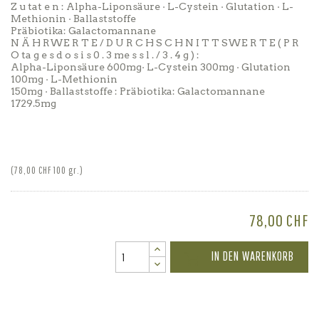
Z u tat e n : Alpha-Liponsäure · L-Cystein · Glutation · L-
Methionin · Ballaststoffe
Präbiotika: Galactomannane
N Ä H RWE R T E / D U R C H S C H N I T T SWE R T E ( P R
O ta g e s d o s i s 0 . 3 me s s l . / 3 . 4 g ) :
Alpha-Liponsäure 600mg· L-Cystein 300mg · Glutation
100mg · L-Methionin
150mg · Ballaststoffe : Präbiotika: Galactomannane
1729.5mg
(78,00 CHF 100 gr.)
78,00 CHF
IN DEN WARENKORB
