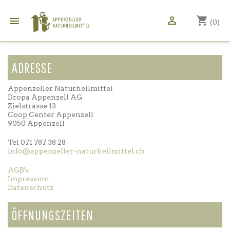

shopping_cart

(0)
ADRESSE
Appenzeller Naturheilmittel
Dropa Appenzell AG
Zielstrasse 13
Coop Center Appenzell
9050 Appenzell
Tel 071 787 38 28
info@appenzeller-naturheilmittel.ch
AGB's
Impressum
Datenschutz
ÖFFNUNGSZEITEN