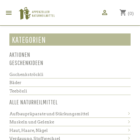

shopping_cart

(0)
KATEGORIEN
AKTIONEN
GESCHENKIDEEN
Gschenkströckli
Bäder
Teeböxli
ALLE NATURHEILMITTEL
Aufbaupräparate und Stärkungsmittel
Muskeln und Gelenke
Haut, Haare, Nägel
Verdauung, Stoffwechsel