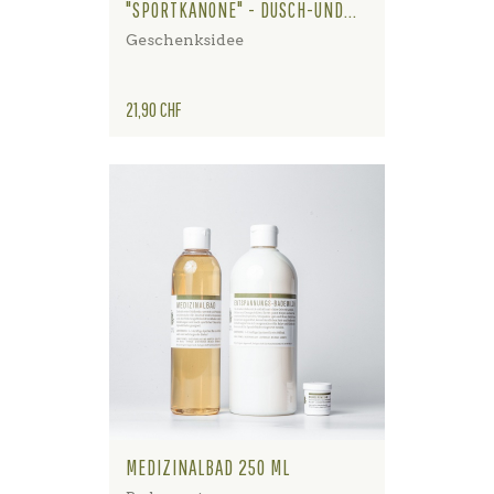
"SPORTKANONE" - DUSCH-UND...
Geschenksidee
Preis
21,90 CHF
MEDIZINALBAD 250 ML