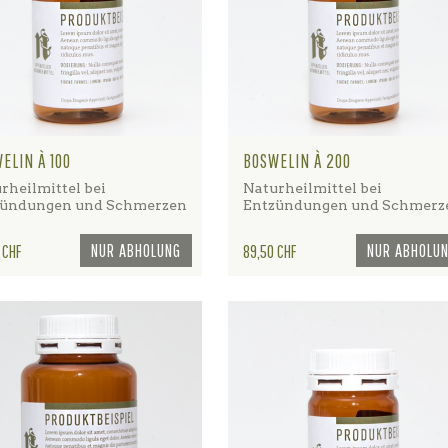
ELIN À 100
BOSWELIN À 200
rheilmittel bei
Naturheilmittel bei
zündungen und Schmerzen
Entzündungen und Schmerz
NUR ABHOLUNG
Preis
NUR ABHOLU
 CHF
89,50 CHF