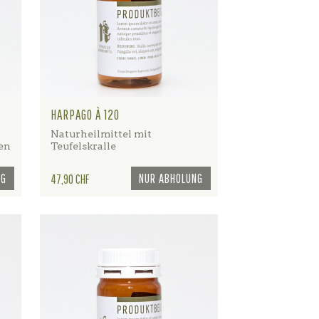
HARPAGO À 120
Naturheilmittel mit
en
Teufelskralle
NG
Preis
NUR ABHOLUNG
47,90 CHF