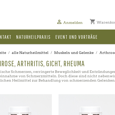
shopping_cart

Warenko
Anmelden
NTAKT
NATURHEILPRAXIS
EVENT UND VORTRÄGE
eite
alle Naturheilmittel
Muskeln und Gelenke
Arthrose
ROSE, ARTHRITIS, GICHT, RHEUMA
sche Schmerzen, verringerte Beweglichkeit und Entzündungen.
innahme von Schmerzmitteln. Doch diese sind nicht nebenwirku
zlichen Heilmittel zur Behandlung von schmerzenden Gelenken