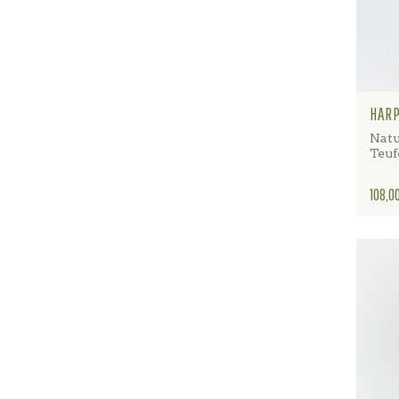
HARP
Natu
Teuf
Preis
108,0