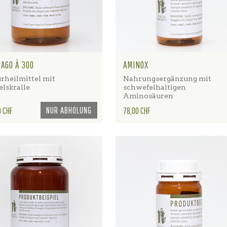
AGO À 300
AMINOX
rheilmittel mit
Nahrungsergänzung mit
elskralle
schwefelhaltigen
Aminosäuren
NUR ABHOLUNG
Preis
0 CHF
78,00 CHF