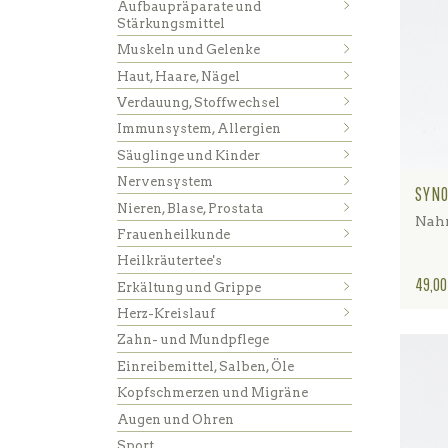
Aufbaupräparate und
Stärkungsmittel
Muskeln und Gelenke
Haut, Haare, Nägel
Verdauung, Stoffwechsel
Immunsystem, Allergien
Säuglinge und Kinder
Nervensystem
SYNO
Nieren, Blase, Prostata
Nahr
Frauenheilkunde
Heilkräutertee's
Preis
49,00
Erkältung und Grippe
Herz-Kreislauf
Zahn- und Mundpflege
Einreibemittel, Salben, Öle
Kopfschmerzen und Migräne
Augen und Ohren
Sport