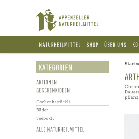
NATURHEILMITTEL
SHOP
ÜBER UNS
KO
Starts
KATEGORIEN
ARTH
AKTIONEN
Chroni
GESCHENKIDEEN
Dauere
pflan
Gschenkströckli
Bäder
Teeböxli
ALLE NATURHEILMITTEL