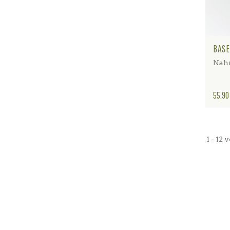
BASE
Nahr
Preis
55,90
1 - 12 