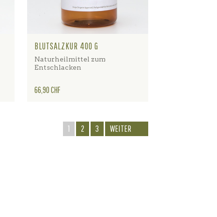
BLUTSALZKUR 400 G
Naturheilmittel zum
Entschlacken
Preis
66,90 CHF
1
2
3
WEITER
