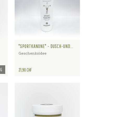
"SPORTKANONE" - DUSCH-UND...
Geschenksidee
NG
Preis
21,90 CHF