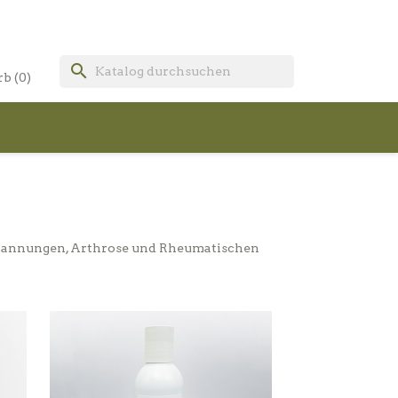
search
rb
(0)
spannungen, Arthrose und Rheumatischen