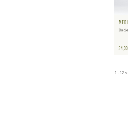
MEDI
Bade
Preis
34,90
1 - 12 