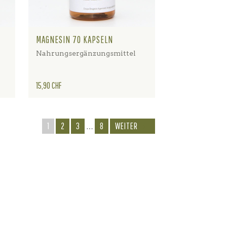
MAGNESIN 70 KAPSELN
Nahrungsergänzungsmittel
Preis
15,90 CHF
1
2
3
8
WEITER

…