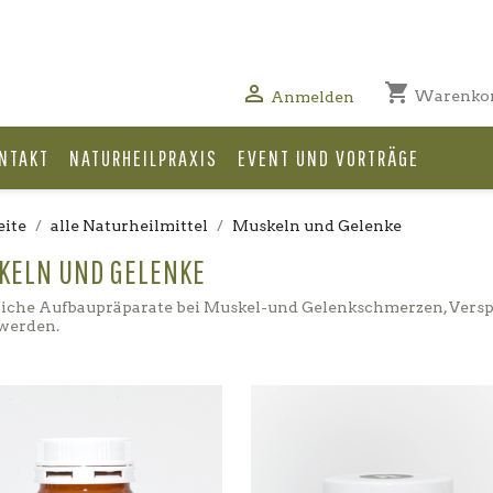
shopping_cart

Warenko
Anmelden
NTAKT
NATURHEILPRAXIS
EVENT UND VORTRÄGE
eite
alle Naturheilmittel
Muskeln und Gelenke
KELN UND GELENKE
liche Aufbaupräparate bei Muskel-und Gelenkschmerzen, Ver
werden.