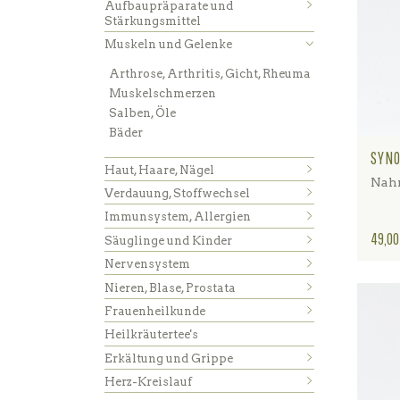
Aufbaupräparate und
Stärkungsmittel
Muskeln und Gelenke
Arthrose, Arthritis, Gicht, Rheuma
Muskelschmerzen
Salben, Öle
Bäder
SYNO
Haut, Haare, Nägel
Nahr
Verdauung, Stoffwechsel
Immunsystem, Allergien
Preis
49,00
Säuglinge und Kinder
Nervensystem
Nieren, Blase, Prostata
Frauenheilkunde
Heilkräutertee's
Erkältung und Grippe
Herz-Kreislauf