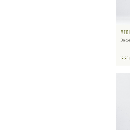
MEDI
Bade
Preis
19,80