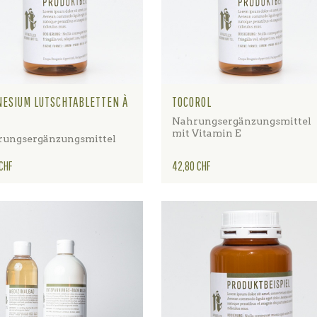
ESIUM LUTSCHTABLETTEN À
TOCOROL
Nahrungsergänzungsmittel
mit Vitamin E
ungsergänzungsmittel
Preis
 CHF
42,80 CHF